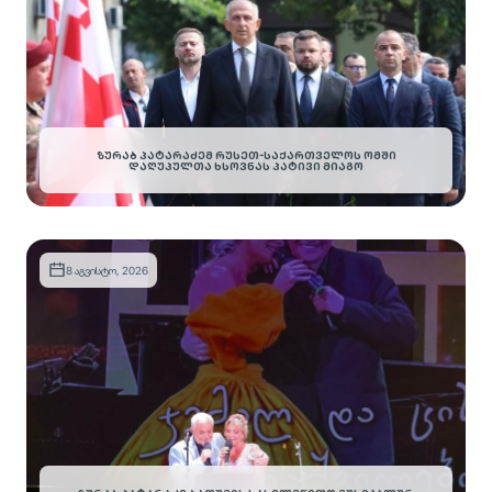
ᲖᲣᲠᲐᲑ ᲞᲐᲢᲐᲠᲐᲫᲔᲛ ᲠᲣᲡᲔᲗ-ᲡᲐᲥᲐᲠᲗᲕᲔᲚᲝᲡ ᲝᲛᲨᲘ
ᲓᲐᲦᲣᲞᲣᲚᲗᲐ ᲮᲡᲝᲕᲜᲐᲡ ᲞᲐᲢᲘᲕᲘ ᲛᲘᲐᲒᲝ
8 აგვისტო, 2026