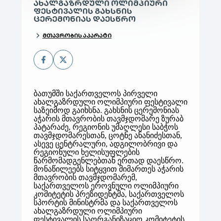
ᲐᲮᲐᲚᲒᲐᲖᲠᲓᲣᲚᲘ ᲝᲚᲘᲛᲞᲘᲣᲠᲘ
ᲤᲔᲡᲢᲘᲕᲐᲚᲘᲡ ᲒᲐᲮᲡᲜᲘᲡ
ᲪᲔᲠᲔᲛᲝᲜᲘᲐᲡ ᲓᲐᲔᲡᲬᲠᲝ
ᲛᲗᲐᲕᲠᲝᲑᲘᲡ ᲐᲞᲐᲠᲐᲢᲘ
ბათუმში საქართველოს პირველი
ახალგაზრდული ოლიმპიური ფესტივალი
საზეიმოდ გაიხსნა.
გახსნის ცერემონიას
აჭარის მთავრობის თავმჯდომარე ზურაბ
პატარაძე, რეგიონის უმაღლესი საბჭოს
თავმჯდომარესთან, ცოტნე ანანიძესთან,
ასევე ცენტრალური, ადგილობრივი და
რეგიონული ხელისუფლების
წარმომადგენლებთან ერთად დაესწრო.
მონაწილეებს სიტყვით მიმართეს აჭარის
მთავრობის თავმჯდომარემ,
საქართველოს ეროვნული ოლიმპიური
კომიტეტის პრეზიდენტმა, საქართველოს
სპორტის მინისტრმა და საქართველოს
ახალგაზრდული ოლიმპიური
ფესტივალის საორგანიზაციო კომიტეტის