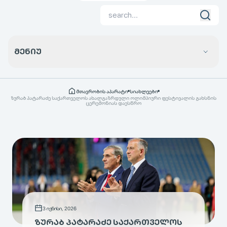
ᲛᲔᲜᲘᲣ
მთავრობის აპარატი
სიახლეები
ზურაბ პატარაძე საქართველოს ახალგაზრდული ოლიმპიური ფესტივალის გახსნის
ცერემონიას დაესწრო
3 ივნისი, 2026
ᲖᲣᲠᲐᲑ ᲞᲐᲢᲐᲠᲐᲫᲔ ᲡᲐᲥᲐᲠᲗᲕᲔᲚᲝᲡ