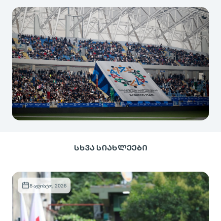
+
41
ᲡᲮᲕᲐ ᲡᲘᲐᲮᲚᲔᲔᲑᲘ
8 აგვისტო, 2026